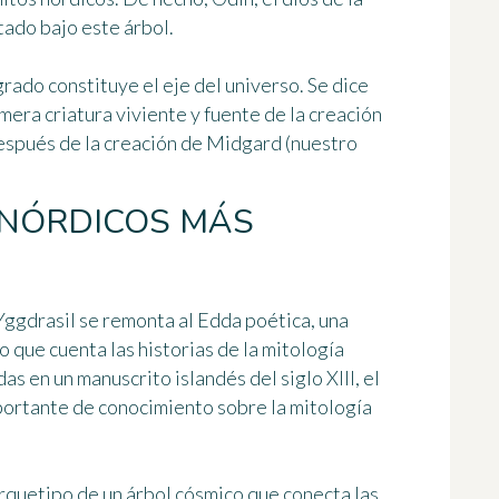
tado bajo este árbol.
agrado constituye
el eje del universo
. Se dice
imera criatura viviente y fuente de la creación
 después de la creación de Midgard (nuestro
 NÓRDICOS MÁS
Yggdrasil se remonta al
Edda poética
, una
 que cuenta las historias de la mitología
as en un manuscrito islandés del siglo XIII, el
portante de conocimiento sobre la mitología
rquetipo de un árbol cósmico que conecta las