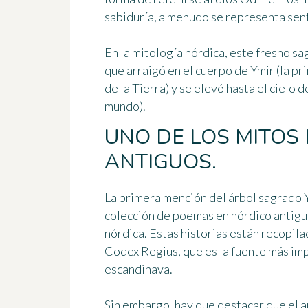
sabiduría, a menudo se representa sen
En la mitología nórdica, este fresno s
que arraigó en el cuerpo de Ymir (la pr
de la Tierra) y se elevó hasta el cielo
mundo).
UNO DE LOS MITOS
ANTIGUOS.
La primera mención del árbol sagrado 
colección de poemas en nórdico antiguo
nórdica. Estas historias están recopilad
Codex Regius, que es la fuente más im
escandinava.
Sin embargo, hay que destacar que el a