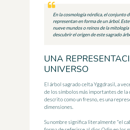
En la cosmología nórdica, el conjunto d
representan en forma de un árbol. Este 
nueve mundos o reinos de la mitología n
descubrir el origen de este sagrado árbo
UNA REPRESENTACI
UNIVERSO
El árbol sagrado celta
Yggdrasil
, a ve
de los símbolos más importantes de la
descrito como un fresno, es una repres
dimensiones.
Su nombre significa literalmente
"el ca
forma de referirse al dios Odin en los 