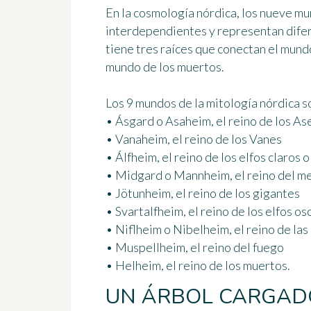
En la cosmología nórdica, los nueve m
interdependientes y representan difer
tiene tres raíces que conectan el mund
mundo de los muertos.
Los 9 mundos de la mitología nórdica s
• Ásgard o Asaheim, el reino de los As
• Vanaheim, el reino de los Vanes
• Álfheim, el reino de los elfos claros o
• Midgard o Mannheim, el reino del me
• Jötunheim, el reino de los gigantes
• Svartalfheim, el reino de los elfos o
• Niflheim o Nibelheim, el reino de la
• Muspellheim, el reino del fuego
• Helheim, el reino de los muertos.
UN ÁRBOL CARGADO