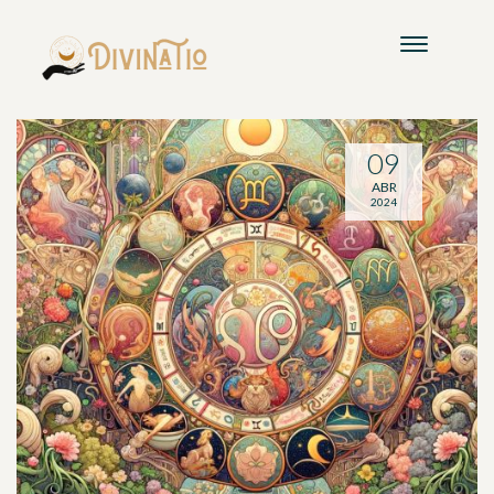
09
ABR
2024