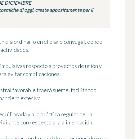
 DE DICIEMBRE
osmiche di oggi, create appositamente per il
n día ordinario en el plano conyugal, donde
 actividades.
 impulsivas respecto a proyectos de unión y
ara evitar complicaciones.
astral favorable traerá suerte, facilitando
nanciera excesiva.
equilibrada y a la práctica regular de un
gilante con respecto a la alimentación.
lacionadas con la salud de un ser querido o con